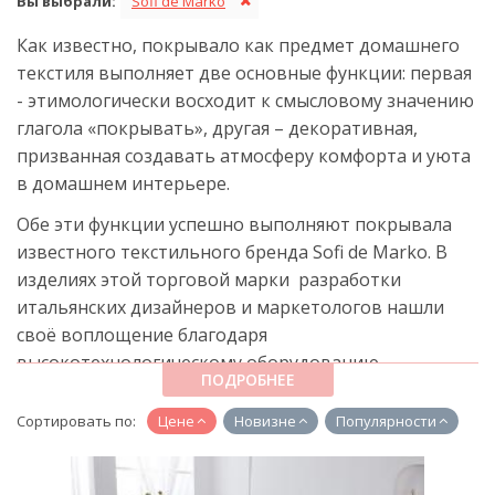
Вы выбрали:
Sofi de Marko
Как известно, покрывало как предмет домашнего
текстиля выполняет две основные функции: первая
- этимологически восходит к смысловому значению
глагола «покрывать», другая – декоративная,
призванная создавать атмосферу комфорта и уюта
в домашнем интерьере.
Обе эти функции успешно выполняют покрывала
известного текстильного бренда Sofi de Marko. В
изделиях этой торговой марки разработки
итальянских дизайнеров и маркетологов нашли
своё воплощение благодаря
высокотехнологическому оборудованию,
ПОДРОБНЕЕ
применяемому на китайских предприятиях
текстильной промышленности.
Сортировать по:
Цене
Новизне
Популярности
Покрывала Софи де Марко на любой
вкус и цвет