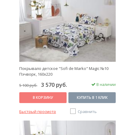
Заказывайте у нас!
Покупая
покрывало
Софи де Марко, вы делаете
поистине королевский подарок себе и своим
близким, а наши консультанты окажут вам
необходимую помощь при выборе нужного вам
изделия. Доставка по Москве у нас быстрая и
бесплатная. Мы также доставляем наши товары в
Санкт-Петербург и другие регионы России.
Покрывало детское "Sofi de Marko" Magic №10
Пэчворк, 160х220
3 570 руб.
В наличии
5 100 руб.
В КОРЗИНУ
КУПИТЬ В 1 КЛИК
Быстрый просмотр
Сравнить