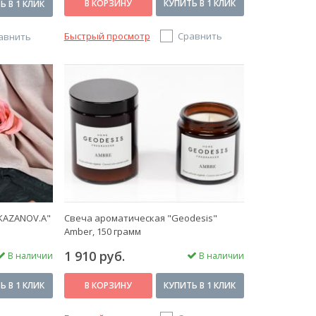
В КОРЗИНУ
КУПИТЬ В 1 КЛИК
Ь В 1 КЛИК
Быстрый просмотр
Сравнить
авнить
KAZANOV.A"
Свеча ароматическая "Geodesis"
Amber, 150 грамм
1 910 руб.
В наличии
В наличии
Ь В 1 КЛИК
В КОРЗИНУ
КУПИТЬ В 1 КЛИК