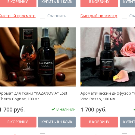
В КОРЗИНУ
КУПИТЬ В 1 КЛИК
В КОРЗИНУ
КУПИТ
Быстрый просмотр
Сравнить
Быстрый просмотр
Ср
Аромат для ткани "KAZANOV.A" Lost
Ароматический диффузор "
Сherry Сognac, 100 мл
Vino Rosso, 100 мл
1 700 руб.
1 700 руб.
В наличии
В КОРЗИНУ
КУПИТЬ В 1 КЛИК
В КОРЗИНУ
КУПИТ