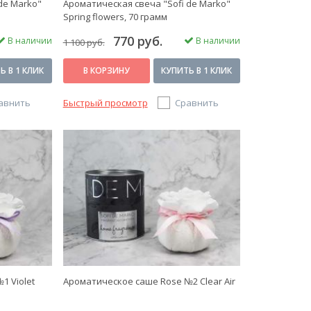
de Marko"
Ароматическая свеча "Sofi de Marko"
Spring flowers, 70 грамм
770 руб.
В наличии
В наличии
1 100 руб.
Ь В 1 КЛИК
В КОРЗИНУ
КУПИТЬ В 1 КЛИК
авнить
Быстрый просмотр
Сравнить
1 Violet
Ароматическое саше Rose №2 Clear Air