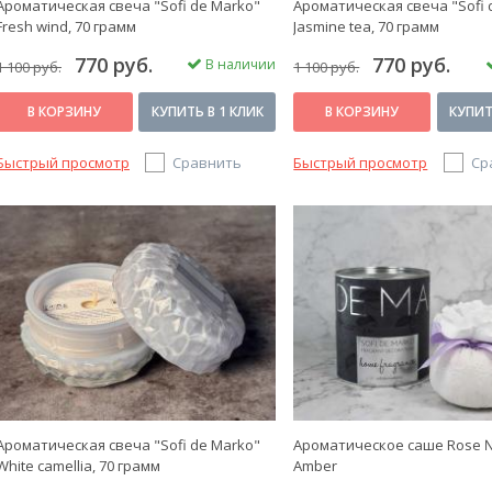
Ароматическая свеча "Sofi de Marko"
Ароматическая свеча "Sofi 
Fresh wind, 70 грамм
Jasmine tea, 70 грамм
770 руб.
770 руб.
В наличии
1 100 руб.
1 100 руб.
В КОРЗИНУ
КУПИТЬ В 1 КЛИК
В КОРЗИНУ
КУПИТ
Быстрый просмотр
Сравнить
Быстрый просмотр
Ср
Ароматическая свеча "Sofi de Marko"
Ароматическое саше Rose №
White camellia, 70 грамм
Amber