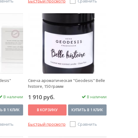
авнить
Быстрый просмотр
Сравнить
desis"
Свеча ароматическая "Geodesis" Belle
histoire, 150 грамм
1 910 руб.
В наличии
В наличии
Ь В 1 КЛИК
В КОРЗИНУ
КУПИТЬ В 1 КЛИК
авнить
Быстрый просмотр
Сравнить