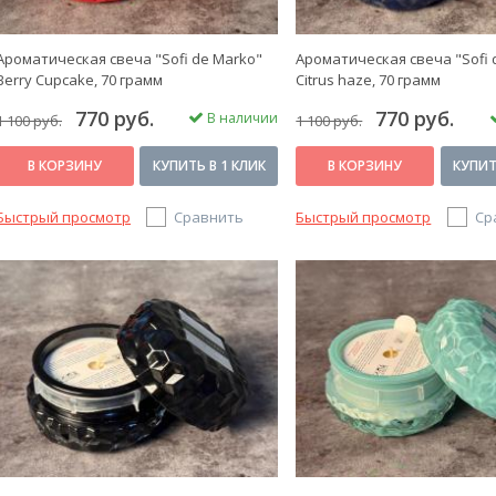
Ароматическая свеча "Sofi de Marko"
Ароматическая свеча "Sofi 
Berry Cupcake, 70 грамм
Citrus haze, 70 грамм
770 руб.
770 руб.
В наличии
1 100 руб.
1 100 руб.
В КОРЗИНУ
КУПИТЬ В 1 КЛИК
В КОРЗИНУ
КУПИТ
Быстрый просмотр
Сравнить
Быстрый просмотр
Ср