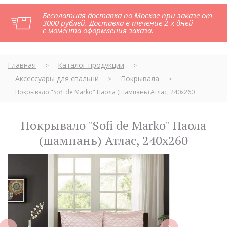
Бесплатная доставка по Москве при заказе от
3000 рублей. Доставка в течение 2-х дней
с момента оформления заказа.
Главная
Каталог продукции
>
>
Аксессуары для спальни
Покрывала
>
>
Покрывало "Sofi de Marko" Паола (шампань) Атлас, 240х260
Покрывало "Sofi de Marko" Паола
(шампань) Атлас, 240х260
next