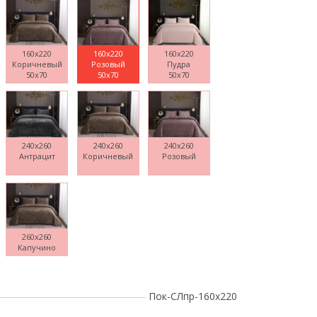
160x220
160x220
160x220
Коричневый
Розовый
Пудра
Поднесите мышку
50x70
50x70
50x70
240x260
240x260
240x260
Антрацит
Коричневый
Розовый
260x260
Капучино
Пок-СЛпр-160х220