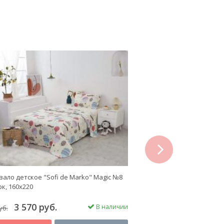
next
ало детское "Sofi de Marko" Magic №8
Покрывало "Sofi de Mark
к, 160х220
Бархат, 240х260
3 570 руб.
11 550 ру
В наличии
уб.
16 500 руб.