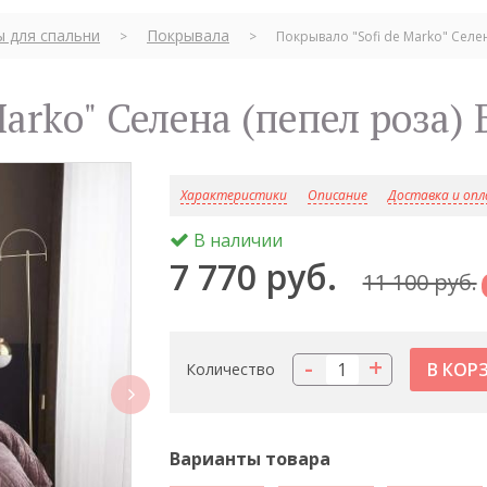
ы для спальни
Покрывала
>
>
Покрывало "Sofi de Marko" Селен
Marko" Селена (пепел роза)
Характеристики
Описание
Доставка и оп
В наличии
7 770 руб.
11 100 руб.
-
+
Количество
next
Варианты товара