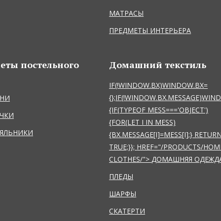
МАТРАСЫ
ПРЕДМЕТЫ ИНТЕРЬЕРА
еты постельного
Домашний текстиль
IF(!WINDOW.BX)WINDOW.BX=
{};IF(!WINDOW.BX.MESSAGE)WI
НИ
{IF(TYPEOF MESS==='OBJECT')
ЧКИ
{FOR(LET I IN MESS)
ЯЛЬНИКИ
{BX.MESSAGE[I]=MESS[I];} RETUR
TRUE;}};
HREF="/PRODUCTS/HOM
CLOTHES/">
ДОМАШНЯЯ ОДЕЖД
ПЛЕДЫ
ШАРФЫ
СКАТЕРТИ