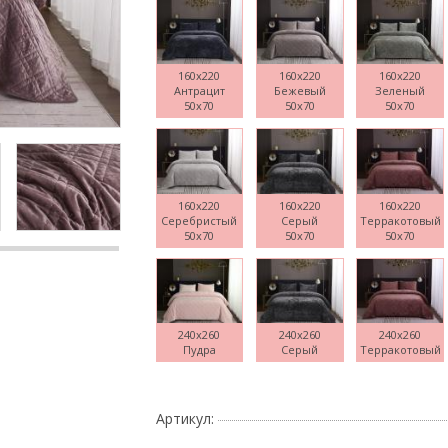
160x220
160x220
160x220
Антрацит
Бежевый
Зеленый
Поднесите мышку
50x70
50x70
50x70
160x220
160x220
160x220
Серебристый
Серый
Терракотовый
50x70
50x70
50x70
240x260
240x260
240x260
Пудра
Серый
Терракотовый
Артикул: