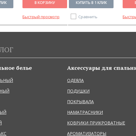
КЛИК
В КОРЗИНУ
КУПИТЬ В 1 КЛИК
Быстрый просмотр
Сравнить
Быстр
ЛОГ
льное белье
Аксессуары для спальн
ЛЬНЫЙ
ОДЕЯЛА
ЬНЫЙ
ПОДУШКИ
ПОКРЫВАЛА
НЫЙ
НАМАТРАСНИКИ
Й
КОВРИКИ ПРИКРОВАТНЫЕ
АКС
АРОМАТИЗАТОРЫ