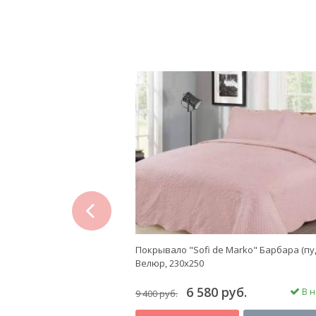
prev
Marko" Стефано (лаванда)
Покрывало "Sofi de Marko" Барбара (пу
Велюр, 230х250
руб.
6 580 руб.
В наличии
В н
9 400 руб.