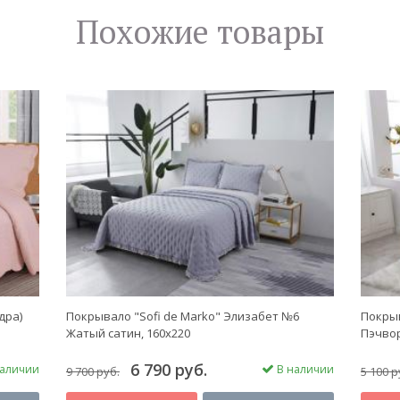
Похожие товары
дра)
Покрывало "Sofi de Marko" Элизабет №6
Покрыв
Жатый сатин, 160х220
Пэчвор
6 790 руб.
аличии
В наличии
9 700 руб.
5 100 р