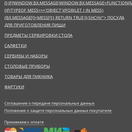
{};IF(!WINDOW.BX.MESSAGE)WINDOW.BX.MESSAGE=FUNCTION(
{IF(TYPEOF MESS==='OBJECT'){FOR(LET I IN MESS)
{BX.MESSAGE[I]=MESS[I];} RETURN TRUE;}};
SHCHI/">
ПОСУДА
ДЛЯ ПРИГОТОВЛЕНИЯ ПИЩИ
ПРЕДМЕТЫ СЕРВИРОВКИ СТОЛА
САЛФЕТКИ
СЕРВИЗЫ И НАБОРЫ
СТОЛОВЫЕ ПРИБОРЫ
ТОВАРЫ ДЛЯ ПИКНИКА
ФАРТУКИ
Соглашение о передаче персональных данных
Положение о защите персональных данных покупателе
Принимаем к оплате