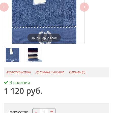
next
Double tap to zoom
D
Характеристики
Доставка и оплата
Отзывы (0)
В наличии
1 120 руб.
-
+
Количество