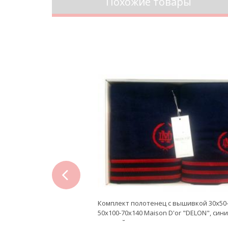
Похожие товары
prev
олотенец 30x50-50x100-
Комплект полотенец с вышивкой 30x50
RUFFLE LOVE", кремовый/
50x100-70x140 Maison D'or "DELON", сини
красный