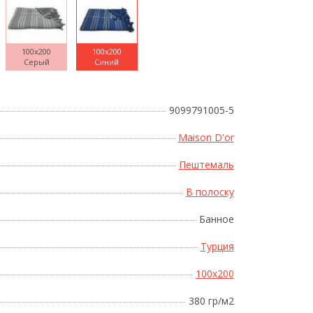
100x200
100x200
Серый
Синий
Поднесите мышку
9099791005-5
Maison D'or
Пештемаль
В полоску
Банное
Турция
100x200
380 гр/м2