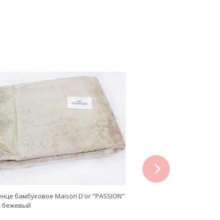
next
нце бамбуковое Maison D'or "PASSION"
Полотенце махровое Mais
, бежевый
50х100, пыльная роза