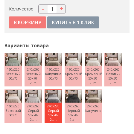
-
+
Количество
КУПИТЬ В 1 КЛИК
Варианты товара
160x220
240x260
160x220
160x220
240x260
240x260
Зеленый
Зеленый
Капучино
Кремовый
Кремовый
Розовый
50x70
50x70-
50x70
50x70
50x70-
50x70-
2шт.
2шт.
2шт.
160x220
240x260
240x280
240x260
240x260
Бежевый
Серый
Серый
Черный
Капучино
50x70
50x70-
50x70-
50x70-
2шт.
2шт.
2шт.