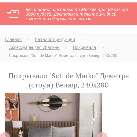
Бесплатная доставка по Москве при заказе от
3000 рублей. Доставка в течение 2-х дней
с момента оформления заказа.
Главная
Каталог продукции
>
>
Аксессуары для спальни
Покрывала
>
>
Покрывало "Sofi de Marko" Деметра (стоун) Велюр, 240х280
Покрывало "Sofi de Marko" Деметра
(стоун) Велюр, 240х280
next