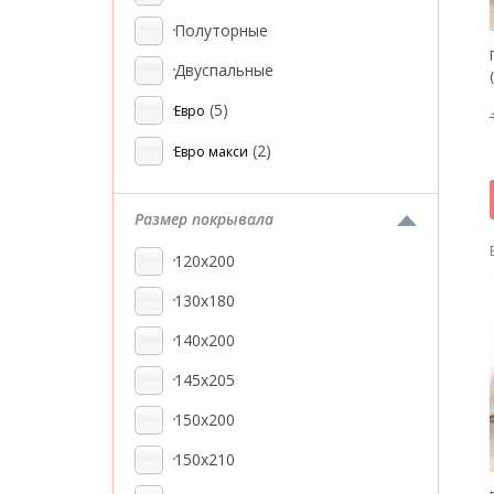
Полуторные
Двуспальные
(5)
Евро
(2)
Евро макси
Размер покрывала
120x200
130x180
140x200
145x205
150x200
150x210