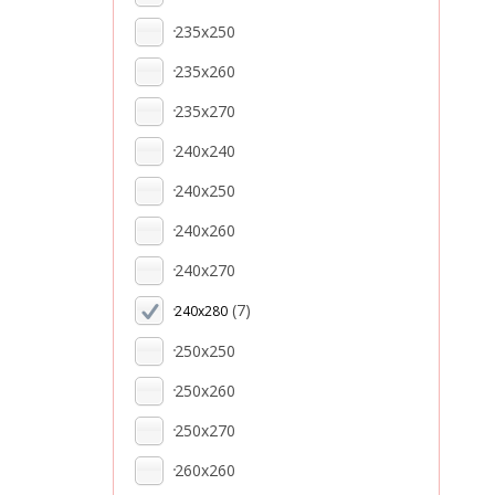
235x250
235x260
235x270
240х240
240x250
240x260
240x270
(7)
240x280
250x250
250x260
250x270
260x260