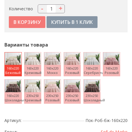
-
+
Количество
КУПИТЬ В 1 КЛИК
Варианты товара
160x220
160x220
160x220
160x220
160x220
160x220
Бежевый
Кремовый
Мокко
Розовый
Серебристый
Розовый
160x220
230x250
230x250
230x250
230x250
Шоколадный
Кремовый
Розовый
Розовый
Шоколадный
Артикул:
Пок-Роб-бж-160х220
Бренд:
Sofi de Marko