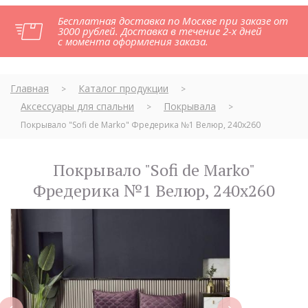
Бесплатная доставка по Москве при заказе от
3000 рублей. Доставка в течение 2-х дней
с момента оформления заказа.
Главная
Каталог продукции
>
>
Аксессуары для спальни
Покрывала
>
>
Покрывало "Sofi de Marko" Фредерика №1 Велюр, 240х260
Покрывало "Sofi de Marko"
Фредерика №1 Велюр, 240х260
next