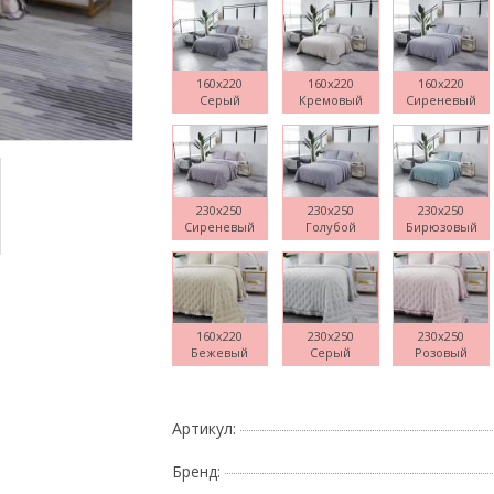
160x220
160x220
160x220
Серый
Кремовый
Сиреневый
Поднесите мышку
230x250
230x250
230x250
Сиреневый
Голубой
Бирюзовый
160x220
230x250
230x250
Бежевый
Серый
Розовый
Артикул:
Бренд: