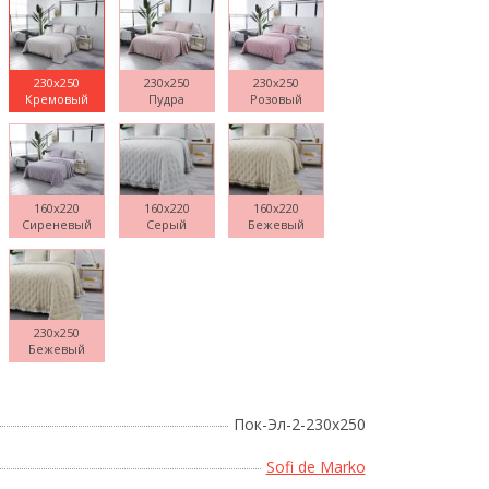
230x250
230x250
230x250
Кремовый
Пудра
Розовый
Поднесите мышку
160x220
160x220
160x220
Сиреневый
Серый
Бежевый
230x250
Бежевый
Пок-Эл-2-230х250
Sofi de Marko