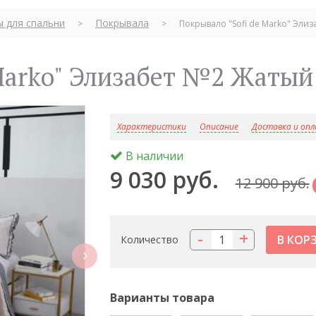
ы для спальни
Покрывала
>
>
Покрывало "Sofi de Marko" Элиз
 Marko" Элизабет №2 Жатый
Характеристики
Описание
Доставка и оп
В наличии
9 030 руб.
12 900 руб.
-
+
Количество
next
Варианты товара