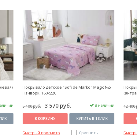
жевая)
Покрывало детское "Sofi de Marko" Magic №5
Покрыв
Пэчворк, 160х220
(антра
3 570 руб.
аличии
В наличии
5 100 руб.
12 400 
КЛИК
В КОРЗИНУ
КУПИТЬ В 1 КЛИК
Быстрый просмотр
Сравнить
Быстр