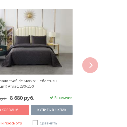
next
ало "Sofi de Marko" Себастьян
Покрывало "Sofi de Mark
цит) Атлас, 230х250
Велюр, 230х250
8 680 руб.
7 700 руб
В наличии
руб.
11 000 руб.
В КОРЗИНУ
КУПИТЬ В 1 КЛИК
В КОРЗИНУ
ый просмотр
Сравнить
Быстрый просмотр