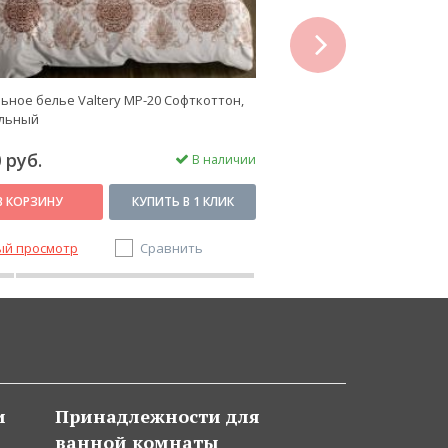
next
ьное белье Valtery MP-20 Софткоттон,
Постельное белье Valtery
альный
спальный
 руб.
3 250 руб.
В наличии
В КОРЗИНУ
КУПИТЬ В 1 КЛИК
В КОРЗИНУ
ый просмотр
Сравнить
Быстрый просмотр
и
Принадлежности для
ванной комнаты