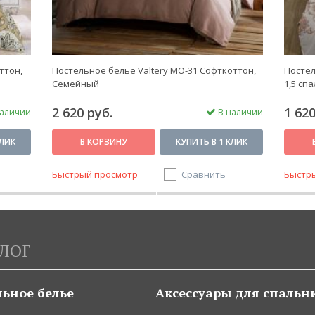
ттон,
Постельное белье Valtery MO-31 Софткоттон,
Постел
Семейный
1,5 сп
2 620 руб.
1 620
аличии
В наличии
КЛИК
В КОРЗИНУ
КУПИТЬ В 1 КЛИК
Быстрый просмотр
Сравнить
Быстр
ЛОГ
льное белье
Аксессуары для спальн