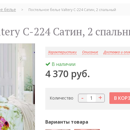
е белье
>
Постельное белье Valtery C-224 Сатин, 2 спальный
altery C-224 Сатин, 2 спаль
Характеристики
Описание
Доставка и оп
В наличии
4 370 руб.
-
+
Количество
Варианты товара