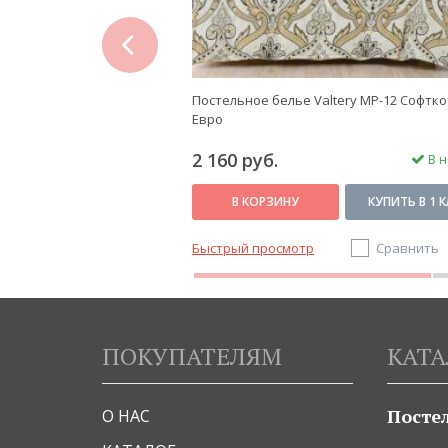
prev
tery AP-187 Поплин, 2
Постельное белье Valtery MP-12 Софтко
Евро
2 160 руб.
В наличии
В н
КУПИТЬ В 1 КЛИК
В КОРЗИНУ
КУПИТЬ В 1 
Сравнить
Быстрый просмотр
Сравнить
ПОКУПАТЕЛЯМ
КАТА
Посте
О НАС