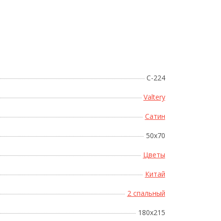
Поднесите мышку
C-224
Valtery
Сатин
50x70
Цветы
Китай
2 спальный
180х215