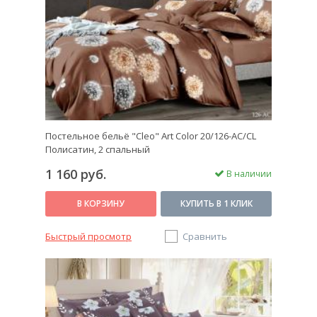
успел стать привычным и для наших бабушек и
дедушек, и для последующих поколений.
Насыщенный цветочный узор успокаивает перед
сном.
Не переживайте насчет того, что после стирки узор
смажется или исчезнет совсем. Экспериментально
проверено, что наши рисунки выдерживают от 200
и более стирок без ущерба для изображения.
Постельное бельё "Cleo" Art Color 20/126-AC/CL
Полисатин, 2 спальный
Выбирайте спальное белье так, чтобы оно
1 160 руб.
В наличии
нравилось вашему глазу и телу. Тогда ваш сон
станет еще крепче и слаще.
В КОРЗИНУ
КУПИТЬ В 1 КЛИК
Быстрый просмотр
Сравнить