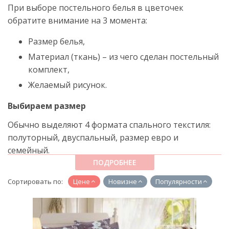
При выборе постельного белья в цветочек
обратите внимание на 3 момента:
Размер белья,
Материал (ткань) – из чего сделан постельный
комплект,
Желаемый рисунок.
Выбираем размер
Обычно выделяют 4 формата спального текстиля:
полуторный, двуспальный, размер евро и
семейный.
ПОДРОБНЕЕ
В качестве последнего отлично подойдет комплект
черного цвета с красными розами (это очень
Сортировать по:
Цене
Новизне
Популярности
уместный подарок молодой семейной паре).
Все варианты укомплектованы простыней,
пододеяльником и двумя наволочками 70 на 70 см