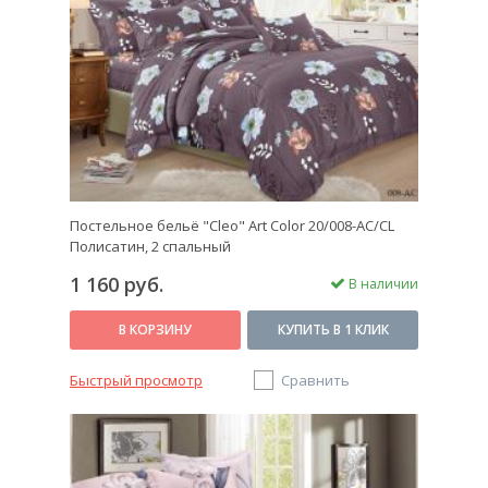
или 70 на 50 см (для евро варианта). Кстати, в евро
комплекте 4 наволочки – 2 большие и 2 маленькие.
Размер зависит от габаритов вашей кровати и
количества людей, которые будут спать на ней
(один или два).
Важно, из чего сделано постельное белье
c цветами
Постельное бельё "Cleo" Art Color 20/008-AC/CL
Полисатин, 2 спальный
Наш магазин
"Пастельные тона"
предлагает вам
1 160 руб.
белье в мелкий цветочек из сатина, шелка, тенселя
В наличии
и других качественных материалов.
В КОРЗИНУ
КУПИТЬ В 1 КЛИК
Классическим вариантом является шелк – это ткань
естественного происхождения. Она приятна на
Быстрый просмотр
Сравнить
ощупь, блестящая и гладкая.
Сатин – эта ткань сделана из хлопка.
Определенным образом закрученные волокна