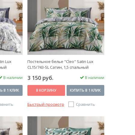
in Lux
Постельное белье "Cleo" Satin Lux
ьный
CL15/743-SL Сатин, 1,5 спальный
3 150 руб.
В наличии
В наличии
Ь В 1 КЛИК
В КОРЗИНУ
КУПИТЬ В 1 КЛИК
авнить
Быстрый просмотр
Сравнить