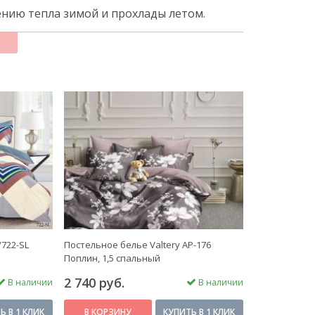
нию тепла зимой и прохлады летом.
магазине «Пастельные тона» по доступной
/722-SL
Постельное белье Valtery AP-176
Поплин, 1,5 спальный
2 740 руб.
В наличии
В наличии
Ь В 1 КЛИК
В КОРЗИНУ
КУПИТЬ В 1 КЛИК