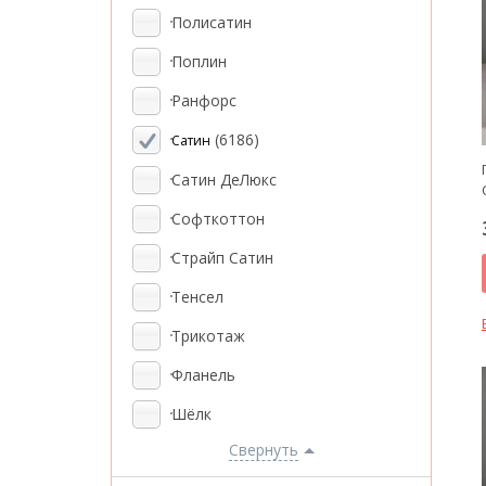
Полисатин
Поплин
Ранфорс
(6186)
Сатин
Сатин ДеЛюкс
Софткоттон
Страйп Сатин
Тенсел
Трикотаж
Фланель
Шёлк
Свернуть