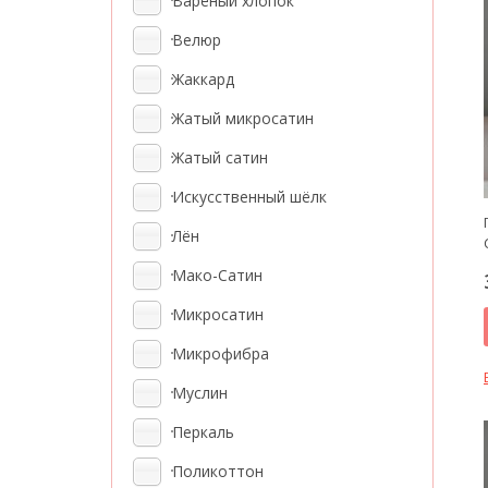
Варёный хлопок
Велюр
Жаккард
Жатый микросатин
Жатый сатин
Искусственный шёлк
Лён
Мако-Сатин
Микросатин
Микрофибра
Муслин
Перкаль
Поликоттон