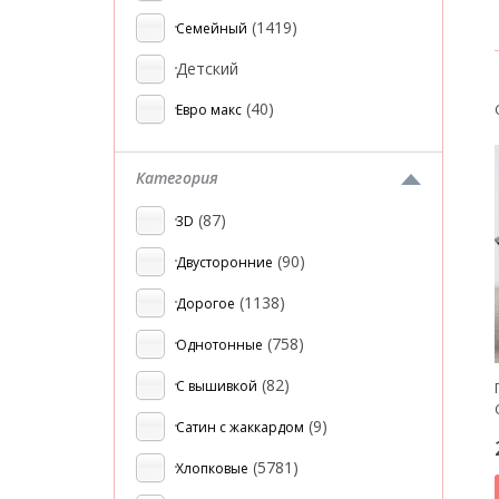
(1419)
Семейный
Детский
(40)
Евро макс
Категория
(87)
3D
(90)
Двусторонние
(1138)
Дорогое
(758)
Однотонные
(82)
С вышивкой
(9)
Сатин с жаккардом
(5781)
Хлопковые