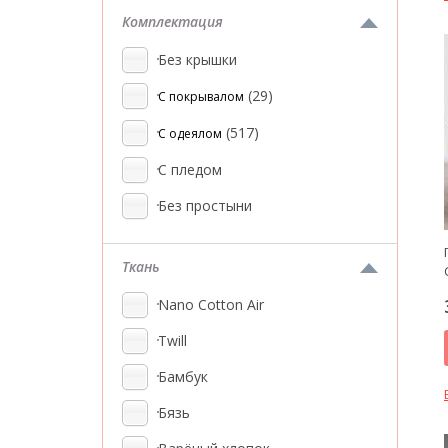
Комплектация
Без крышки
(29)
С покрывалом
(517)
С одеялом
С пледом
Без простыни
Ткань
Nano Cotton Air
Twill
Бамбук
Бязь