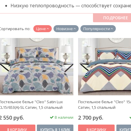
Низкую теплопроводность — способствует сохране
Купить постельное бельё из сатина можно в интернет-
ПОДРОБНЕЕ
для вас цене.
Сортировать по:
Цене
Новизне
Популярности
Постельное белье "Cleo" Satin Lux
Постельное белье "Cleo" 15
CL15/653(A)-SL Сатин, 1,5 спальный
Сатин, 1,5 спальный
2 550 руб.
2 700 руб.
В наличии
В КОРЗИНУ
КУПИТЬ В 1 КЛИК
В КОРЗИНУ
КУПИТ