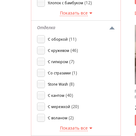
(12)
Хлопок с бамбуком
Показать все
Отделка
(11)
С оборкой
(46)
С кружевом
(7)
С гипюром
(1)
Со стразами
(8)
Stone Wash
(40)
С кантом
(20)
С мережкой
(2)
С воланом
Показать все