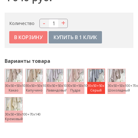
-
+
Количество
КУПИТЬ В 1 КЛИК
Варианты товара
30x50+50x100+70x140
30x50+50x100+70x140
30x50+50x100+70x140
30x50+50x100+70x140
30x50+50x100+70x140
30x50+50x100+70
Какао
Капучино
Лавандовый
Пудра
Серый
Шоколадный
30x50+50x100+70x140
Кремовый