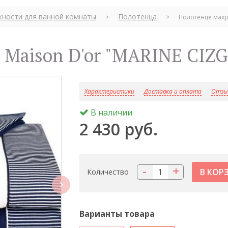
ности для ванной комнаты
Полотенца
>
>
Полотенце махро
 Maison D'or "MARINE CIZG
Характеристики
Доставка и оплата
Отзыв
В наличии
2 430 руб.
-
+
Количество
next
Варианты товара