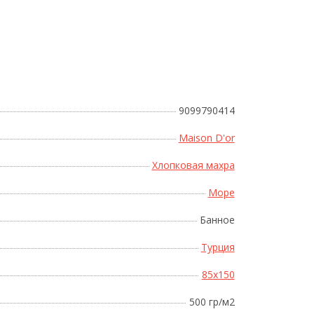
Поднесите мышку
9099790414
Maison D'or
Хлопковая махра
Море
Банное
Турция
85x150
500 гр/м2