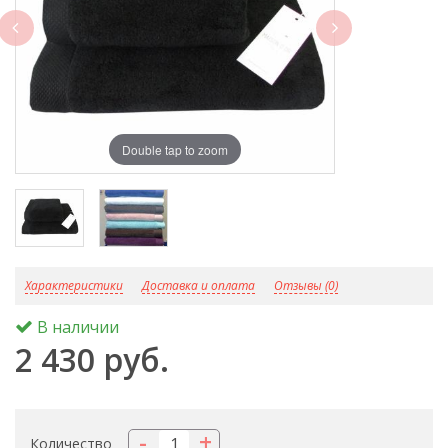
next
Double tap to zoom
D
Характеристики
Доставка и оплата
Отзывы (0)
В наличии
2 430 руб.
-
+
Количество