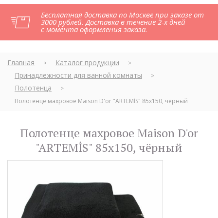
Бесплатная доставка по Москве при заказе от
3000 рублей. Доставка в течение 2-х дней
с момента оформления заказа.
Главная
Каталог продукции
>
>
Принадлежности для ванной комнаты
>
Полотенца
>
Полотенце махровое Maison D'or "ARTEMİS" 85х150, чёрный
Полотенце махровое Maison D'or
"ARTEMİS" 85х150, чёрный