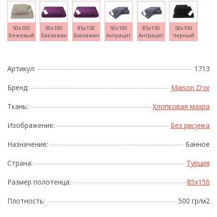
50x100
50x100
85x150
50x100
85x150
50x100
Бежевый
Баклажан
Баклажан
Антрацит
Антрацит
Черный
Артикул:
1713
Бренд:
Maison D'or
Ткань:
Хлопковая махра
Изображение:
Без рисунка
Назначение:
Банное
Страна:
Турция
Размер полотенца:
85x150
Плотность:
500 гр/м2