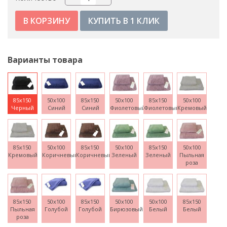
КУПИТЬ В 1 КЛИК
Варианты товара
85x150
50x100
85x150
50x100
85x150
50x100
Черный
Синий
Синий
Фиолетовый
Фиолетовый
Кремовый
85x150
50x100
85x150
50x100
85x150
50x100
Кремовый
Коричневый
Коричневый
Зеленый
Зеленый
Пыльная
роза
85x150
50x100
85x150
50x100
50x100
85x150
Пыльная
Голубой
Голубой
Бирюзовый
Белый
Белый
роза