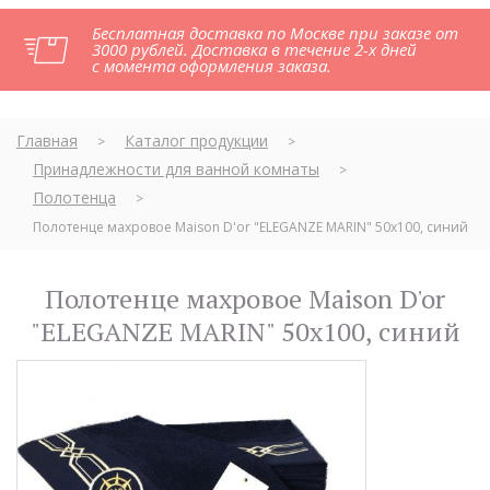
Бесплатная доставка по Москве при заказе от
3000 рублей. Доставка в течение 2-х дней
с момента оформления заказа.
Главная
Каталог продукции
>
>
Принадлежности для ванной комнаты
>
Полотенца
>
Полотенце махровое Maison D'or "ELEGANZE MARIN" 50х100, синий
Полотенце махровое Maison D'or
"ELEGANZE MARIN" 50х100, синий