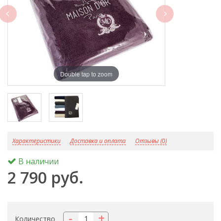
next
Double tap to zoom
D
Характеристики
Доставка и оплата
Отзывы (0)
В наличии
2 790 руб.
-
+
Количество