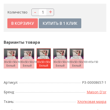
-
+
Количество
КУПИТЬ В 1 КЛИК
Варианты товара
30x50+50x100+85x150
30x50+50x100+85x150
30x50+50x100+85x150
30x50+50x100+85x150
30x50+50x100+85x150
Белый
Белый
Белый
Белый
Белый
Артикул:
РЗ-00008657-1
Бренд:
Maison D'or
Ткань:
Хлопковая махра