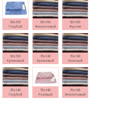
50x100
50x100
50x100
Голубой
Фиолетовый
Фуксия
Поднесите мышку
50x100
70x140
70x140
Кремовый
Кремовый
Зеленый
70x140
70x140
70x140
Голубой
Розовый
Фиолетовый