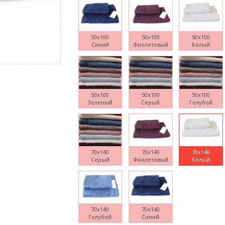
50x100
50x100
50x100
Синий
Фиолетовый
Белый
Поднесите мышку
50x100
50x100
50x100
Зеленый
Серый
Голубой
70x140
70x140
70x140
Серый
Фиолетовый
Белый
70x140
70x140
Голубой
Синий