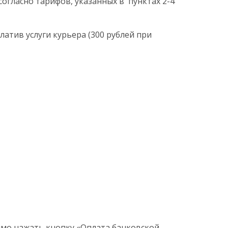
согласно тарифов, указанных в пунктах 2-4
латив услуги курьера (300 рублей при
мо нажать кнопку «Оплата банковской