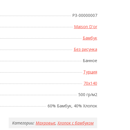
РЗ-00000007
Maison D'or
Бамбук
Без рисунка
Банное
Турция
70x140
500 гр/м2
60% Бамбук, 40% Хлопок
Категории:
Махровые
,
Хлопок с бамбуком