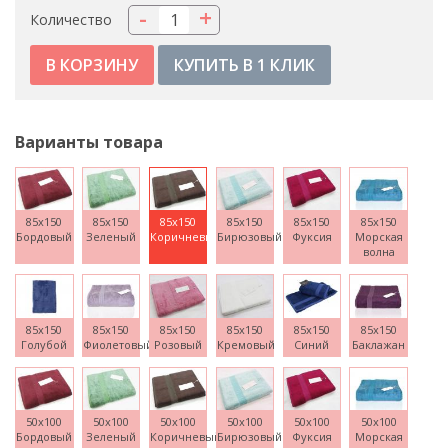
-
+
Количество
КУПИТЬ В 1 КЛИК
Варианты товара
85x150
85x150
85x150
85x150
85x150
85x150
Бордовый
Зеленый
Коричневый
Бирюзовый
Фуксия
Морская
волна
85x150
85x150
85x150
85x150
85x150
85x150
Голубой
Фиолетовый
Розовый
Кремовый
Синий
Баклажан
50x100
50x100
50x100
50x100
50x100
50x100
Бордовый
Зеленый
Коричневый
Бирюзовый
Фуксия
Морская