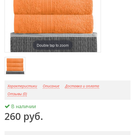
Double tap to zoom
D
Характеристики
Описание
Доставка и оплата
Отзывы (0)
В наличии
260 руб.