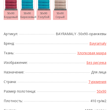
50x90
50x90
50x90
50x90
Бордовый
Бирюзовый
Голубой
Серый
Артикул:
BAYRAMALY -50х90-оранжевы
Бренд:
Bayramaly
Ткань:
Хлопковая махра
Изображение:
Без рисунка
Назначение:
Для лица
Страна:
Туркмения
Размер полотенца:
50x90
Плотность:
410 гр/м2