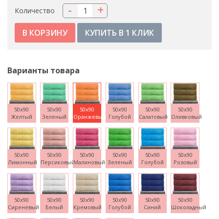
-
+
Количество
КУПИТЬ В 1 КЛИК
Варианты товара
50x90
50x90
50x90
50x90
50x90
50x90
Желтый
Зеленый
Оранжевый
Голубой
Салатовый
Оливковый
50x90
50x90
50x90
50x90
50x90
50x90
Лимонный
Персиковый
Малиновый
Зеленый
Голубой
Розовый
50x90
50x90
50x90
50x90
50x90
50x90
Сиреневый
Белый
Кремовый
Голубой
Синий
Шоколадный