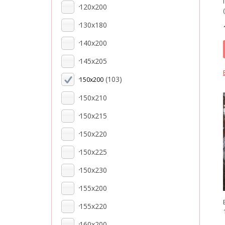
120x200
130x180
140x200
145x205
(103)
150x200
150x210
150x215
150x220
150x225
150x230
155x200
155x220
160x200