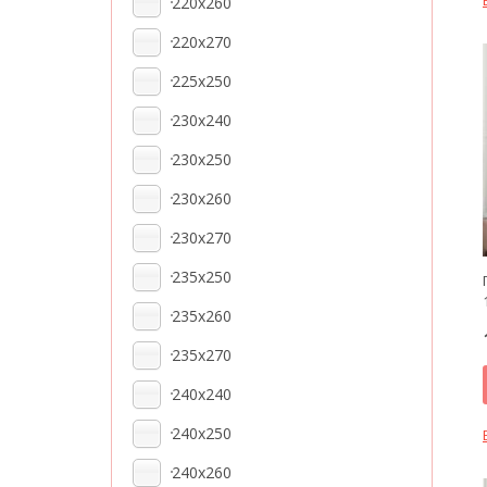
220x260
220x270
225x250
230x240
230x250
230x260
230x270
235x250
235x260
235x270
240х240
240x250
240x260