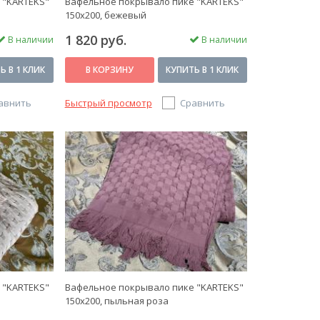
 "KARTEKS"
Вафельное покрывало пике "KARTEKS"
150х200, бежевый
1 820 руб.
В наличии
В наличии
Ь В 1 КЛИК
В КОРЗИНУ
КУПИТЬ В 1 КЛИК
авнить
Быстрый просмотр
Сравнить
 "KARTEKS"
Вафельное покрывало пике "KARTEKS"
150х200, пыльная роза