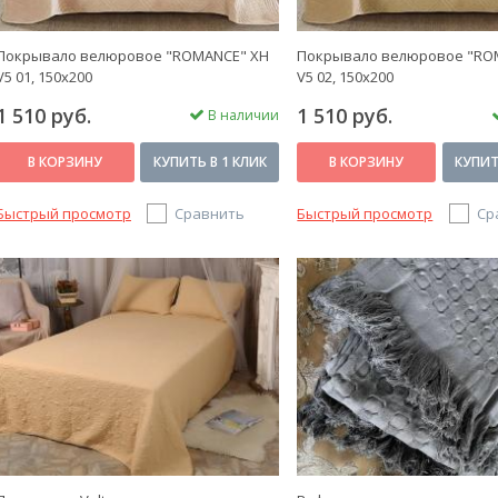
Покрывало велюровое "ROMANCE" XH
Покрывало велюровое "RO
V5 01, 150х200
V5 02, 150х200
1 510 руб.
1 510 руб.
В наличии
В КОРЗИНУ
КУПИТЬ В 1 КЛИК
В КОРЗИНУ
КУПИТ
Быстрый просмотр
Сравнить
Быстрый просмотр
Ср