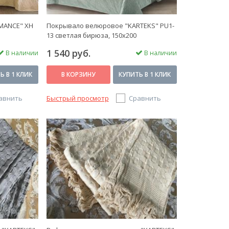
MANCE" XH
Покрывало велюровое "KARTEKS" PU1-
13 светлая бирюза, 150х200
1 540 руб.
В наличии
В наличии
Ь В 1 КЛИК
В КОРЗИНУ
КУПИТЬ В 1 КЛИК
авнить
Быстрый просмотр
Сравнить