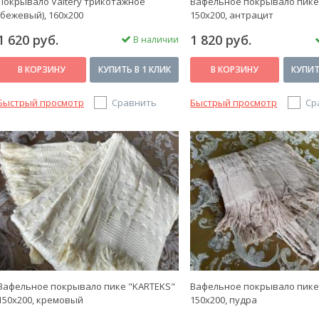
Покрывало Valtery трикотажное
Вафельное покрывало пике
(бежевый), 160x200
150х200, антрацит
1 620 руб.
1 820 руб.
В наличии
В КОРЗИНУ
КУПИТЬ В 1 КЛИК
В КОРЗИНУ
КУПИТ
Быстрый просмотр
Сравнить
Быстрый просмотр
Ср
Вафельное покрывало пике "KARTEKS"
Вафельное покрывало пике
150х200, кремовый
150х200, пудра