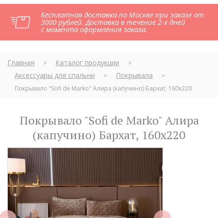
Бесплатная доставка по Москве при заказе от
3000 рублей. Доставка в течение 2-х дней
с момента оформления заказа.
Главная
Каталог продукции
>
>
Аксессуары для спальни
Покрывала
>
>
Покрывало "Sofi de Marko" Алира (капучино) Бархат, 160х220
Покрывало "Sofi de Marko" Алира
(капучино) Бархат, 160х220
next