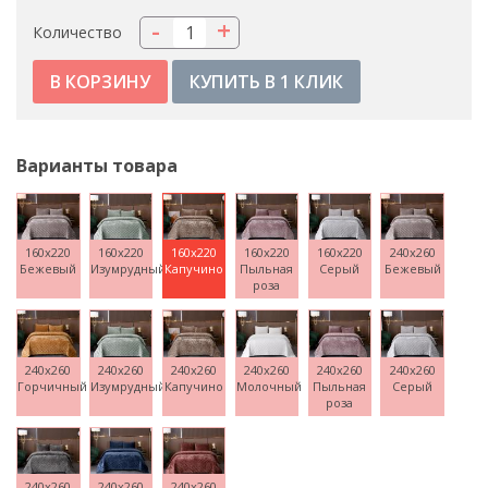
-
+
Количество
КУПИТЬ В 1 КЛИК
Варианты товара
160x220
160x220
160x220
160x220
160x220
240x260
Бежевый
Изумрудный
Капучино
Пыльная
Серый
Бежевый
роза
240x260
240x260
240x260
240x260
240x260
240x260
Горчичный
Изумрудный
Капучино
Молочный
Пыльная
Серый
роза
240x260
240x260
240x260