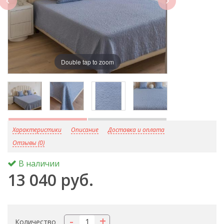
Double tap to zoom
D
Характеристики
Описание
Доставка и оплата
Отзывы (0)
В наличии
13 040 руб.
-
+
Количество