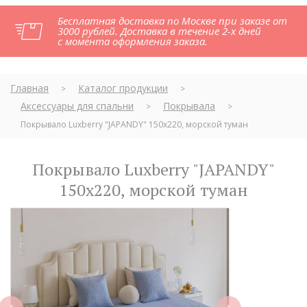
Бесплатная доставка по Москве при заказе от
3000 рублей. Доставка в течение 2-х дней
с момента оформления заказа.
Главная
Каталог продукции
>
>
Аксессуары для спальни
Покрывала
>
>
Покрывало Luxberry "JAPANDY" 150x220, морской туман
Покрывало Luxberry "JAPANDY"
150x220, морской туман
next