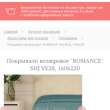
Бесплатная доставка по Москве при заказе от
3000 рублей. Доставка в течение 2-х дней
с момента оформления заказа.
Главная
Каталог продукции
>
>
Аксессуары для спальни
Покрывала
>
>
Покрывало велюровое "ROMANCE" SHJ VE28, 160х220
Покрывало велюровое "ROMANCE"
SHJ VE28, 160х220
next