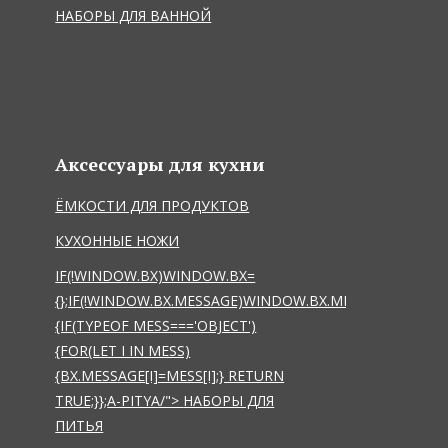
НАБОРЫ ДЛЯ ВАННОЙ
Аксессуары для кухни
ЁМКОСТИ ДЛЯ ПРОДУКТОВ
КУХОННЫЕ НОЖИ
IF(!WINDOW.BX)WINDOW.BX=
{};IF(!WINDOW.BX.MESSAGE)WINDOW.BX.MESSAGE=FUNCT
{IF(TYPEOF MESS==='OBJECT')
{FOR(LET I IN MESS)
{BX.MESSAGE[I]=MESS[I];} RETURN
TRUE;}};
A-PITYA/">
НАБОРЫ ДЛЯ
ПИТЬЯ