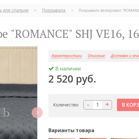
ы для спальни
Покрывала
>
>
Покрывало велюровое "ROMANCE"
ое "ROMANCE" SHJ VE16, 1
Характеристики
Описание
Доставка и оп
В наличии
2 520 руб.
-
+
Количество
next
Варианты товара