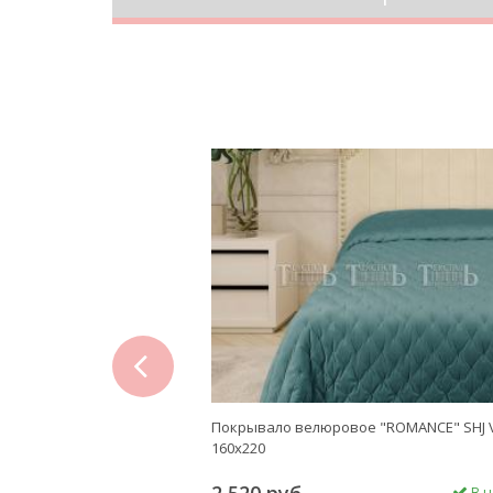
prev
е "ROMANCE" JOY SHV-2
Покрывало велюровое "ROMANCE" SHJ V
160х220
В наличии
В н