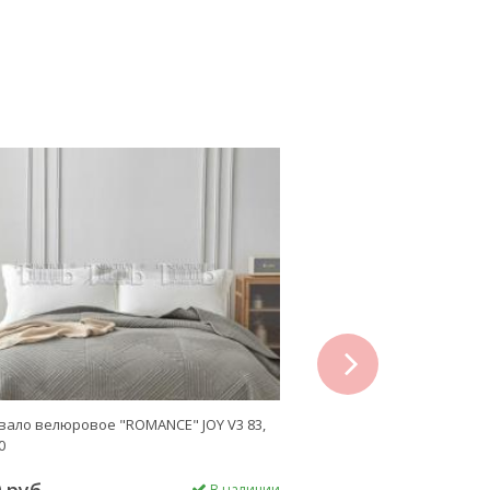
next
ало велюровое "ROMANCE" JOY V3 83,
Покрывало велюровое "R
0
220х240
В наличии