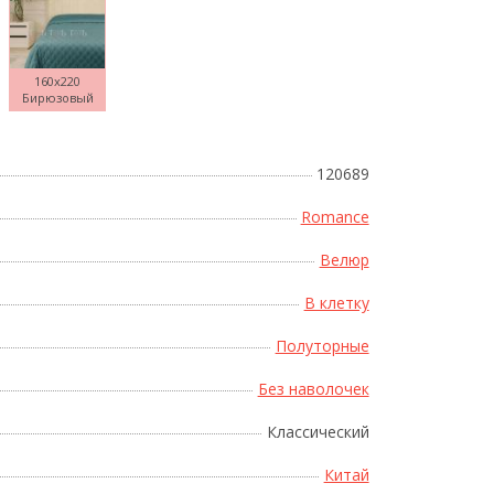
160x220
Бирюзовый
Поднесите мышку
120689
Romance
Велюр
В клетку
Полуторные
Без наволочек
Классический
Китай