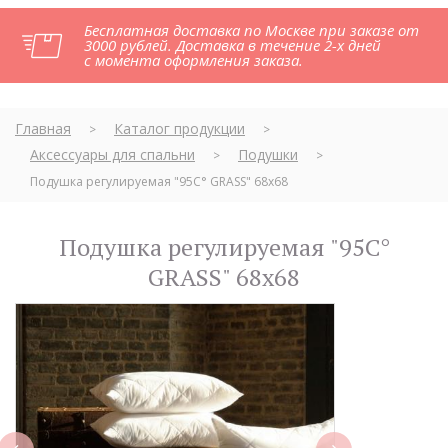
Бесплатная доставка по Москве при заказе от
3000 рублей. Доставка в течение 2-х дней
с момента оформления заказа.
Главная
Каталог продукции
>
>
Аксессуары для спальни
Подушки
>
>
Подушка регулируемая "95C° GRASS" 68x68
Подушка регулируемая "95C°
GRASS" 68x68
next