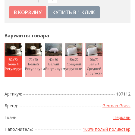
КУПИТЬ В 1 КЛИК
Варианты товара
50x70
70x70
40x60
50x70
70x70
Белый
Белый
Белый
Средней
Белый
Регулируемая
Регулируемая
Регулируемая
упругости
Средней
упругости
Артикул:
107112
Бренд:
German Grass
Ткань:
Перкаль
Наполнитель:
100% полый полиэстер