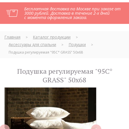
Бесплатная доставка по Москве при заказе от
3000 рублей. Доставка в течение 2-х дней
с момента оформления заказа.
Главная
Каталог продукции
>
>
Аксессуары для спальни
Подушки
>
>
Подушка регулируемая "95C° GRASS" 50x68
Подушка регулируемая "95C°
GRASS" 50x68
next