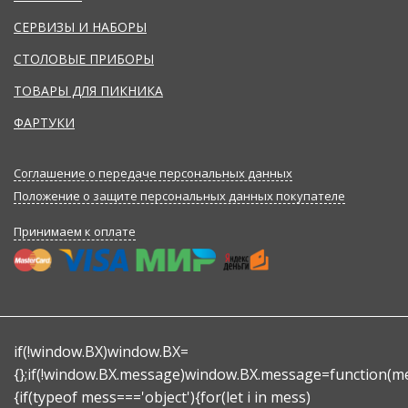
СЕРВИЗЫ И НАБОРЫ
СТОЛОВЫЕ ПРИБОРЫ
ТОВАРЫ ДЛЯ ПИКНИКА
ФАРТУКИ
Соглашение о передаче персональных данных
Положение о защите персональных данных покупателе
Принимаем к оплате
if(!window.BX)window.BX=
{};if(!window.BX.message)window.BX.message=function(m
{if(typeof mess==='object'){for(let i in mess)