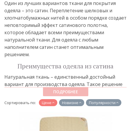
Один из лучших вариантов ткани для покрытия
одеяла – это сатин. Переплетение шелковых и
хлопчатобумажных нитей в особом порядке создает
неповторимый эффект сатинового полотна,
которое обладает всеми преимуществами
натуральной ткани. Для одеяла с любым
наполнителем сатин станет оптимальным
решением.
Преимущества одеяла из сатина
Натуральная ткань – единственный достойный
вариант для производства одеяла. Такое решение
не вызовет аллергию, позволит одеялу дышать и
ПОДРОБНЕЕ
подчеркнет все положительные черты
Сортировать по:
Цене
Новизне
Популярности
наполнителя. Даже самый хороший пух или
эффективная шерсть, облаченная в дешевый чехол,
не будет давать нужные свойства.