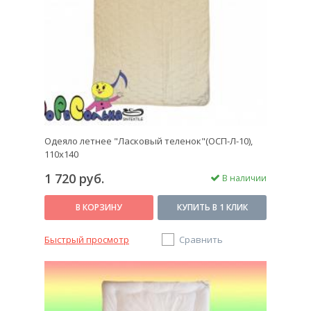
Вы можете
купить одеяла
с сатиновым покрытием,
посетив интернет-магазин «Пастельные тона». Это
оптимальный вариант приобретения постельных
принадлежностей с демократичной стоимостью и
приятными условиями для вашего сна. Заказывайте
качественное одеяло из сатина для Вашей спальни
или в качестве подарка.
Одеяло летнее "Ласковый теленок"(ОСП-Л-10),
110х140
1 720 руб.
В наличии
В КОРЗИНУ
КУПИТЬ В 1 КЛИК
Быстрый просмотр
Сравнить