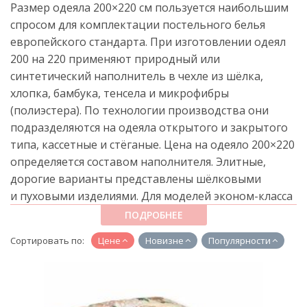
Размер одеяла 200×220 см пользуется наибольшим
спросом для комплектации постельного белья
европейского стандарта. При изготовлении одеял
200 на 220 применяют природный или
синтетический наполнитель в чехле из шёлка,
хлопка, бамбука, тенсела и микрофибры
(полиэстера). По технологии производства они
подразделяются на одеяла открытого и закрытого
типа, кассетные и стёганые. Цена на одеяло 200×220
определяется составом наполнителя. Элитные,
дорогие варианты представлены шёлковыми
и пуховыми изделиями. Для моделей эконом-класса
используются овечья шерсть, бамбуковое
ПОДРОБНЕЕ
и полиэфирное волокно.
Сортировать по:
Цене
Новизне
Популярности
Купить одеяло 200×220 евро размера для любого
сезона можно в интернет-магазине «Пастельные
тона» по доступной цене. Оформите заказ прямо