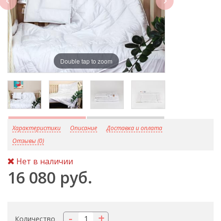
Double tap to zoom
D
Характеристики
Описание
Доставка и оплата
Отзывы (0)
Нет в наличии
16 080 руб.
-
+
Количество