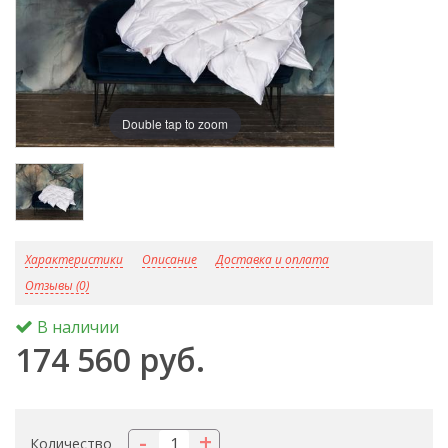
Double tap to zoom
D
Характеристики
Описание
Доставка и оплата
Отзывы (0)
В наличии
174 560 руб.
-
+
Количество