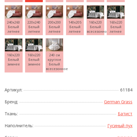
240x260
220x240
200x200
140x205
160x220
160x220
Белый
Белый
Белый
Белый
Белый
Белый
летнее
летнее
летнее
летнее
всесезонное
летнее
160x220
160x220
240 см
Белый
Белый
круглое
зимнее
зимнее
Белый
всесезонное
Артикул:
61184
Бренд:
German Grass
Ткань:
Батист
Наполнитель:
Гусиный пух