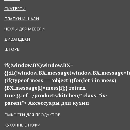
СКАТЕРТИ
ПЛАТКИ И ШАЛИ
ЧЕХЛЫ ДЛЯ МЕБЕЛИ
ДИВАНДЕКИ
ШТОРЫ
if(!window.BX)window.BX=
{};if(!window.BX.message)window.BX.message=f
{if(typeof mess==='object'){for(let i in mess)
{BX.message[i]=mess[i];} return
true;}};
ef="/products/kitchen/" class="is-
parent">
Аксессуары для кухни
ЁМКОСТИ ДЛЯ ПРОДУКТОВ
КУХОННЫЕ НОЖИ