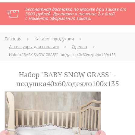
Бесплатная доставка по Москве при заказе от
3000 рублей. Доставка в течение 2-х дней
с момента оформления заказа.
Главная
Каталог продукции
>
>
Аксессуары для спальни
Одеяла
>
>
Набор "BABY SNOW GRASS" - подушка40х60/одеяло100х135
Набор "BABY SNOW GRASS" -
подушка40х60/одеяло100х135
next