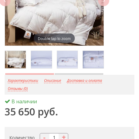
Double tap to zoom
D
Характеристики
Описание
Доставка и оплата
Отзывы (0)
В наличии
35 650 руб.
-
+
Количество