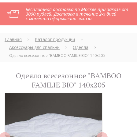
Бесплатная доставка по Москве при заказе от
3000 рублей. Доставка в течение 2-х дней
с момента оформления заказа.
Главная
Каталог продукции
>
>
Аксессуары для спальни
Одеяла
>
>
Одеяло всесезонное "BAMBOO FAMILIE BIO" 140х205
Одеяло всесезонное "BAMBOO
FAMILIE BIO" 140х205
next