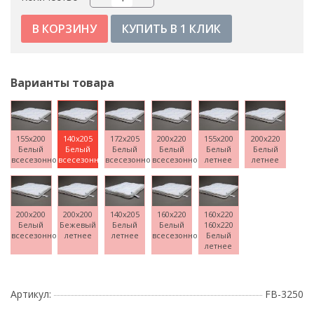
КУПИТЬ В 1 КЛИК
Варианты товара
155x200
140x205
172x205
200x220
155x200
200x220
Белый
Белый
Белый
Белый
Белый
Белый
всесезонное
всесезонное
всесезонное
всесезонное
летнее
летнее
200x200
200x200
140x205
160x220
160x220
Белый
Бежевый
Белый
Белый
160x220
всесезонное
летнее
летнее
всесезонное
Белый
летнее
Артикул:
FB-3250