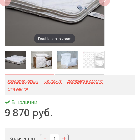
Double tap to zoom
D
Характеристики
Описание
Доставка и оплата
Отзывы (0)
В наличии
9 870 руб.
-
+
Количество