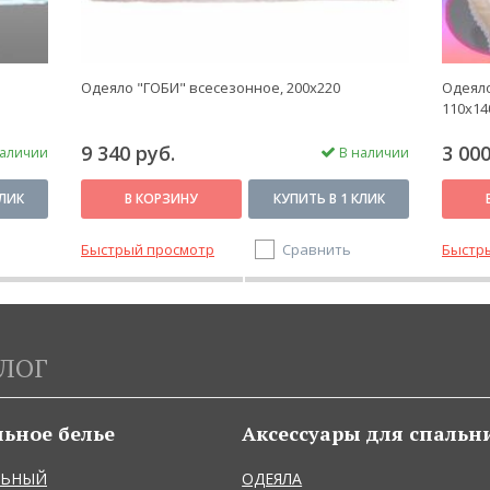
Одеяло "ГОБИ" всесезонное, 200x220
Одеяло
110x14
9 340 руб.
3 000
аличии
В наличии
КЛИК
В КОРЗИНУ
КУПИТЬ В 1 КЛИК
Быстрый просмотр
Сравнить
Быстр
ЛОГ
льное белье
Аксессуары для спальн
ЛЬНЫЙ
ОДЕЯЛА