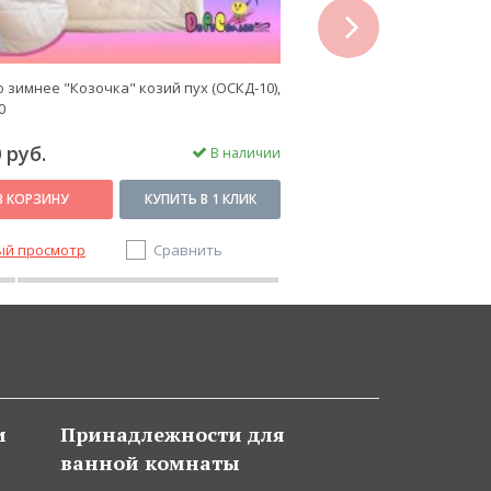
next
 зимнее "Козочка" козий пух (ОСКД-10),
Одеяло "Микрофибра- Ба
0
(ОМПБ), 140x205
 руб.
1 930 руб.
В наличии
В КОРЗИНУ
КУПИТЬ В 1 КЛИК
В КОРЗИНУ
ый просмотр
Сравнить
Быстрый просмотр
и
Принадлежности для
ванной комнаты