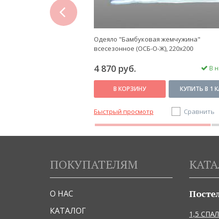
prev
-Бамбук" летнее (ОМПБ-
Одеяло "Бамбуковая жемчужина"
всесезонное (ОСБ-О-Ж), 220x200
4 870 руб.
В наличии
В н
КУПИТЬ В 1 КЛИК
В КОРЗИНУ
КУПИТЬ В 1 
Сравнить
Быстрый просмотр
Сравнить
ПОКУПАТЕЛЯМ
КАТА
Посте
О НАС
КАТАЛОГ
1,5 СПА