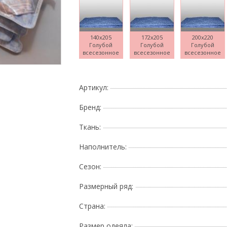
140x205
172x205
200x220
Голубой
Голубой
Голубой
Поднесите мышку
всесезонное
всесезонное
всесезонное
Артикул:
Бренд:
Ткань:
Наполнитель:
Сезон:
Размерный ряд:
Страна:
Размер одеяла: