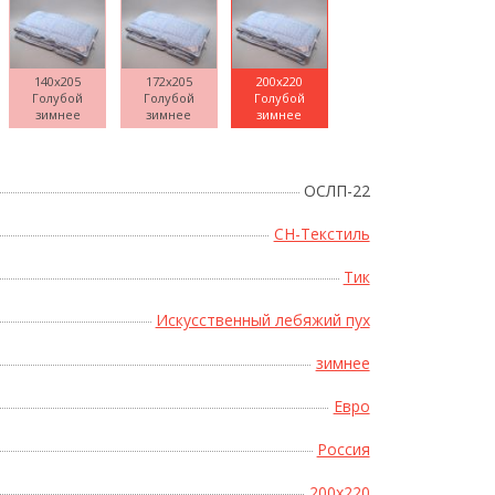
140x205
172x205
200x220
Голубой
Голубой
Голубой
Поднесите мышку
зимнее
зимнее
зимнее
ОСЛП-22
СН-Текстиль
Тик
Искусственный лебяжий пух
зимнее
Евро
Россия
200x220