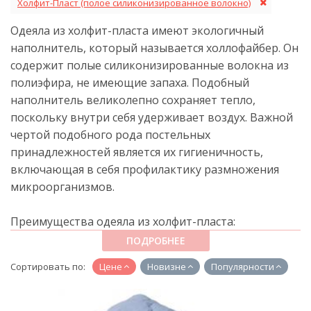
Холфит-Пласт (полое силиконизированное волокно)
Одеяла из холфит-пласта имеют экологичный
наполнитель, который называется холлофайбер. Он
содержит полые силиконизированные волокна из
полиэфира, не имеющие запаха. Подобный
наполнитель великолепно сохраняет тепло,
поскольку внутри себя удерживает воздух. Важной
чертой подобного рода постельных
принадлежностей является их гигиеничность,
включающая в себя профилактику размножения
микроорганизмов.
Преимущества одеяла из холфит-пласта:
ПОДРОБНЕЕ
не впитывает влагу и запахи;
Сортировать по:
Цене
Новизне
Популярности
антиаллергенность (можно использвать
детьми);
надежно сохраняет тепло.