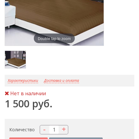
Double tap to zoom
D
Характеристики
Доставка и оплата
Нет в наличии
1 500 руб.
-
+
Количество