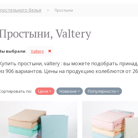
постельного белья
>
Простыни
Простыни, Valtery
Вы выбрали:
Valtery
Купить простыни, valtery : вы можете подобрать прин
из 906 вариантов. Цены на продукцию колеблются от 260
Сортировать по:
Цене
Новизне
Популярности