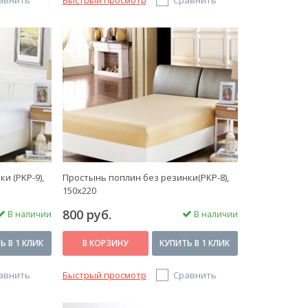
авнить
Быстрый просмотр
Сравнить
и (PKP-9),
Простынь поплин без резинки(PKP-8),
150x220
800 руб.
В наличии
В наличии
Ь В 1 КЛИК
В КОРЗИНУ
КУПИТЬ В 1 КЛИК
авнить
Быстрый просмотр
Сравнить