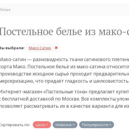
 белье
Постельное белье из мако
Вы выбрали:
Мако-Сатин
Мако-сатин — разновидность ткани сатинового плетени
сорта Мако. Постельное бельё из мако-сатина относится
производстве исходное сырьё проходит предваритель
мерсеризацию, что придаёт гладкость и шелковистость
Интернет-магазин «Пастельные тона» предлагает купит
с бесплатной доставкой по Москве. Все комплекты улож
позволяет рассматривать их в качестве варианта для и
Сортировать по:
Цене
Новизне
Популярности