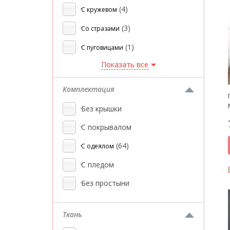
(4)
С кружевом
(3)
Со стразами
(1)
С пуговицами
Показать все
Комплектация
Без крышки
С покрывалом
(64)
С одеялом
С пледом
Без простыни
Ткань