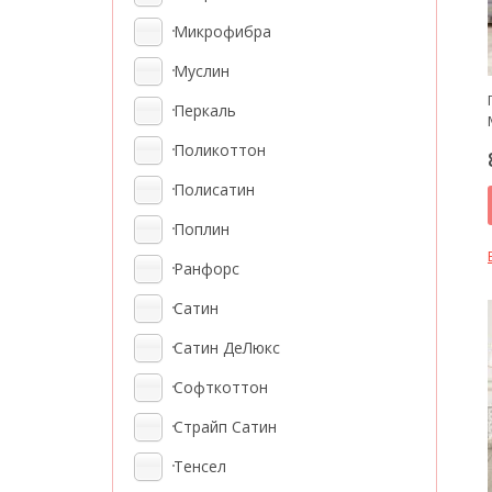
Микрофибра
Муслин
Перкаль
Поликоттон
Полисатин
Поплин
Ранфорс
Сатин
Сатин ДеЛюкс
Софткоттон
Страйп Сатин
Тенсел