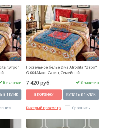
dita "Этро"
Постельное белье Diva Afrodita "Этро"
ый
G-004.Мако-Сатин, Семейный
7 420 руб.
В наличии
В наличии
Ь В 1 КЛИК
В КОРЗИНУ
КУПИТЬ В 1 КЛИК
авнить
Быстрый просмотр
Сравнить