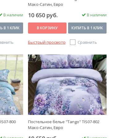
Мако-Сатин, Евро
10 650 руб.
В наличии
В наличии
Ь В 1 КЛИК
В КОРЗИНУ
КУПИТЬ В 1 КЛИК
авнить
Быстрый просмотр
Сравнить
IS07-800
Постельное белье "Tango" TIS07-802
Мако-Сатин, Евро