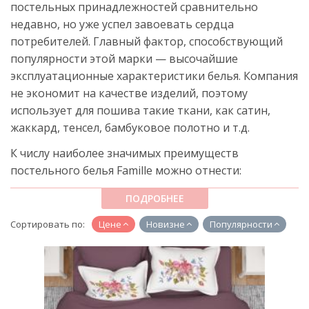
постельных принадлежностей сравнительно
недавно, но уже успел завоевать сердца
потребителей. Главный фактор, способствующий
популярности этой марки — высочайшие
эксплуатационные характеристики белья. Компания
не экономит на качестве изделий, поэтому
использует для пошива такие ткани, как сатин,
жаккард, тенсел, бамбуковое полотно и т.д.
К числу наиболее значимых преимуществ
постельного белья Famille можно отнести:
износостойкость — комплекты не вытираются
ПОДРОБНЕЕ
и хорошо переносят стирку;
Сортировать по:
Цене
Новизне
Популярности
эффективную терморегуляцию,
обеспечивающую комфортный микроклимат;
широкий ценовой диапазон, позволяющий
подобрать комплект на любой бюджет;