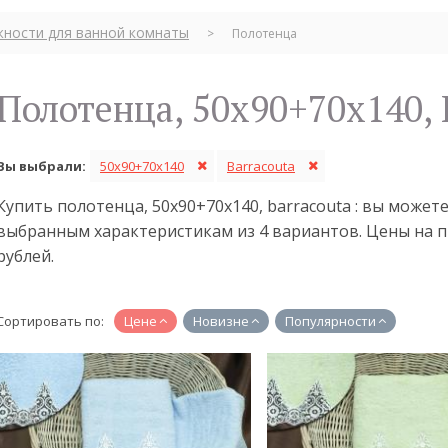
ности для ванной комнаты
>
Полотенца
Полотенца, 50x90+70x140, 
Вы выбрали:
50x90+70x140
Barracouta
Купить полотенца, 50x90+70x140, barracouta : вы може
выбранным характеристикам из 4 вариантов. Цены на п
рублей.
Сортировать по:
Цене
Новизне
Популярности