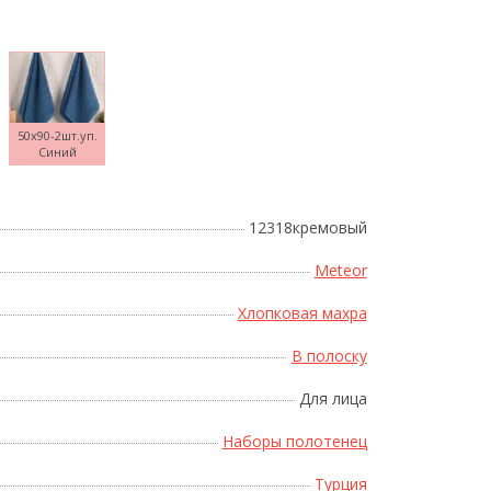
50x90-2шт.уп.
Синий
Поднесите мышку
12318кремовый
Meteor
Хлопковая махра
В полоску
Для лица
Наборы полотенец
Турция