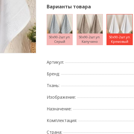
Варианты товара
50x90-2шт.уп.
50x90-2шт.уп.
50x90-2шт.уп.
Серый
Капучино
Кремовый
Поднесите мышку
Артикул:
Бренд:
Ткань:
Изображение:
Назначение:
Комплектация:
Страна: