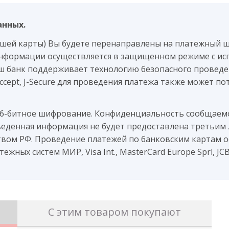
анных.
ашей карты) Вы будете перенаправлены на платежный 
нформации осуществляется в защищенном режиме с ис
аш банк поддерживает технологию безопасного проведен
 Accept, J-Secure для проведения платежа также может 
56-битное шифрование. Конфиденциальность сообщае
веденная информация не будет предоставлена третьим 
вом РФ. Проведение платежей по банковским картам о
жных систем МИР, Visa Int., MasterCard Europe Sprl, JC
С этим товаром покупают