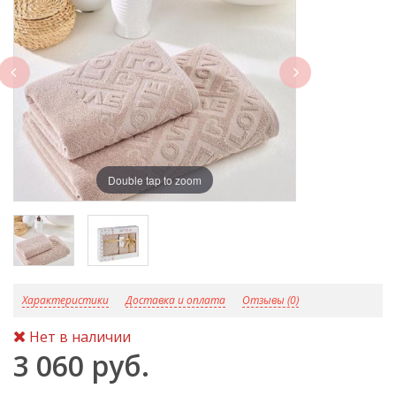
next
Double tap to zoom
D
Характеристики
Доставка и оплата
Отзывы (0)
Нет в наличии
3 060 руб.