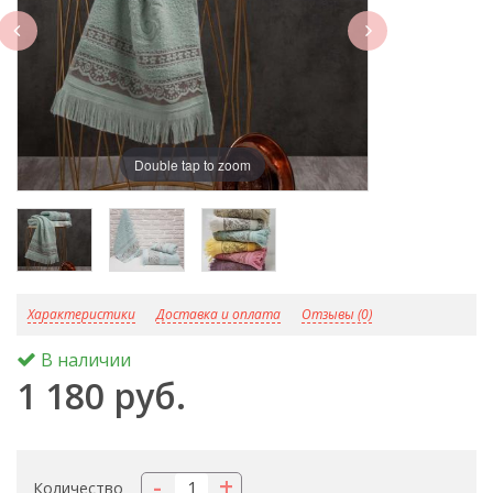
next
Double tap to zoom
D
Характеристики
Доставка и оплата
Отзывы (0)
В наличии
1 180 руб.
-
+
Количество