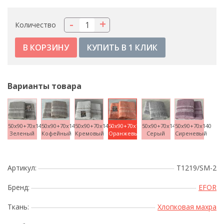
-
+
Количество
КУПИТЬ В 1 КЛИК
Варианты товара
50x90+70x140
50x90+70x140
50x90+70x140
50x90+70x140
50x90+70x140
50x90+70x140
Зеленый
Кофейный
Кремовый
Оранжевый
Серый
Сиреневый
Артикул:
T1219/SM-2
Бренд:
EFOR
Ткань:
Хлопковая махра