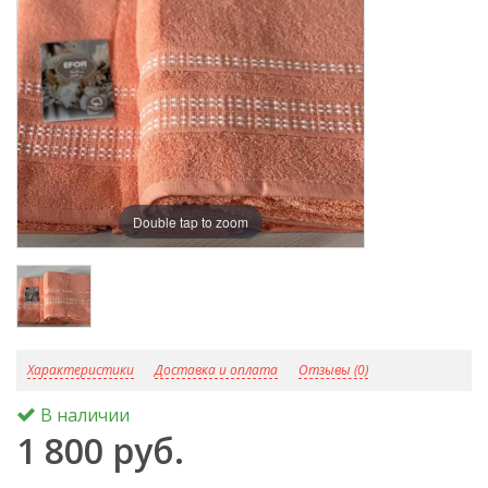
Double tap to zoom
D
Характеристики
Доставка и оплата
Отзывы (0)
В наличии
1 800 руб.