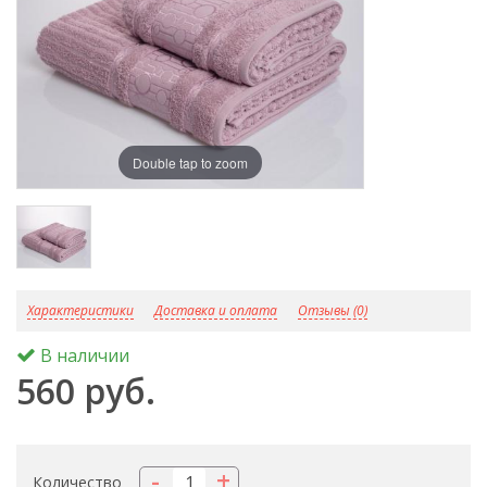
Double tap to zoom
D
Характеристики
Доставка и оплата
Отзывы (0)
В наличии
560 руб.
-
+
Количество