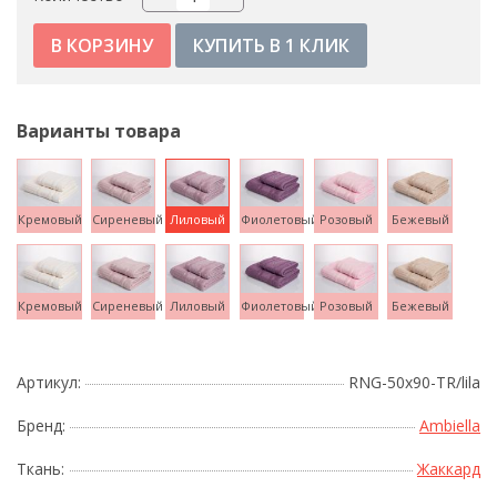
КУПИТЬ В 1 КЛИК
Варианты товара
Кремовый
Сиреневый
Лиловый
Фиолетовый
Розовый
Бежевый
Кремовый
Сиреневый
Лиловый
Фиолетовый
Розовый
Бежевый
Артикул:
RNG-50x90-TR/lila
Бренд:
Ambiella
Ткань:
Жаккард