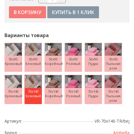
КУПИТЬ В 1 КЛИК
Варианты товара
50x90
50x90
50x90
50x90
50x90
50x90
Кремовый
Бежевый
Кофейный
Розовый
Пудра
Пыльная
роза
70x140
70x140
70x140
70x140
70x140
70x140
Кремовый
Бежевый
Кофейный
Розовый
Пудра
Пыльная
роза
Артикул:
VR-70х140-TR/bej
Бренд:
Ambiella