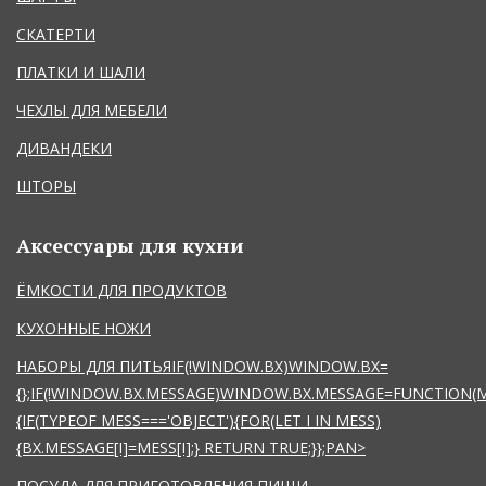
СКАТЕРТИ
ПЛАТКИ И ШАЛИ
ЧЕХЛЫ ДЛЯ МЕБЕЛИ
ДИВАНДЕКИ
ШТОРЫ
Аксессуары для кухни
ЁМКОСТИ ДЛЯ ПРОДУКТОВ
КУХОННЫЕ НОЖИ
НАБОРЫ ДЛЯ ПИТЬЯIF(!WINDOW.BX)WINDOW.BX=
{};IF(!WINDOW.BX.MESSAGE)WINDOW.BX.MESSAGE=FUNCTION(
{IF(TYPEOF MESS==='OBJECT'){FOR(LET I IN MESS)
{BX.MESSAGE[I]=MESS[I];} RETURN TRUE;}};
PAN>
ПОСУДА ДЛЯ ПРИГОТОВЛЕНИЯ ПИЩИ