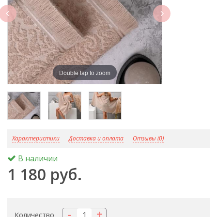
next
Double tap to zoom
D
Характеристики
Доставка и оплата
Отзывы (0)
В наличии
1 180 руб.
-
+
Количество